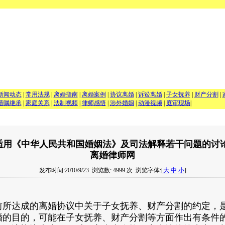
新闻动态
|
常用法规
|
离婚指南
|
离婚案例
|
协议离婚
|
诉讼离婚
|
子女抚养
|
财产分割
|
遗嘱继承
|
家庭关系
|
法制视频
|
律师感悟
|
涉外婚姻
|
动漫视频
|
庭审现场
|
适用《中华人民共和国婚姻法》及司法解释若干问题的讨论
离婚律师网
发布时间:2010/9/23
浏览数: 4999 次
浏览字体:[
大
中
小
]
前所达成的离婚协议中关于子女抚养、财产分割的约定，
婚的目的，可能在子女抚养、财产分割等方面作出有条件