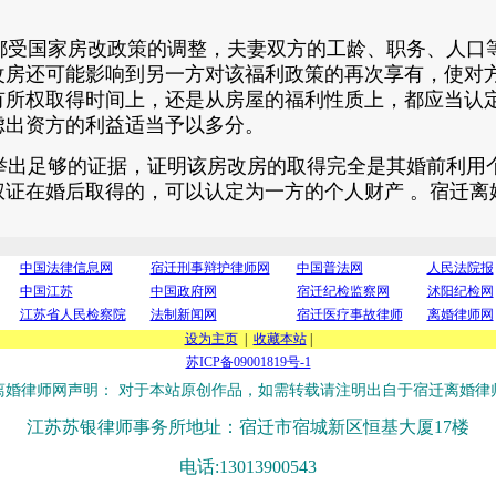
受国家房改政策的调整，夫妻双方的工龄、职务、人口
改房还可能影响到另一方对该福利政策的再次享有，使对
有所权取得时间上，还是从房屋的福利性质上，都应当认
虑出资方的利益适当予以多分。
出足够的证据，证明该房改房的取得完全是其婚前利用
权证在婚后取得的，可以认定为一方的个人财产 。宿迁离
中国法律信息网
宿迁刑事辩护律师网
中国普法网
人民法院报
中国江苏
中国政府网
宿迁纪检监察网
沭阳纪检网
江苏省人民检察院
法制新闻网
宿迁医疗事故律师
离婚律师网
设为主页
|
收藏本站
|
苏ICP备09001819号-1
离婚律师网声明： 对于本站原创作品，如需转载请注明出自于宿迁离婚律
江苏苏银律师事务所地址：
宿迁市宿城新区恒基大厦17楼
电话:13013900543