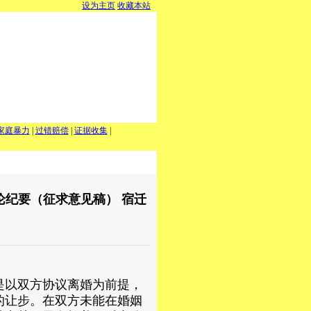
设为主页
收藏本站
家庭暴力
|
过错赔偿
|
证据收集
|
纪要（征求意见稿） 宿迁
是以双方协议离婚为前提，
的让步。在双方未能在婚姻