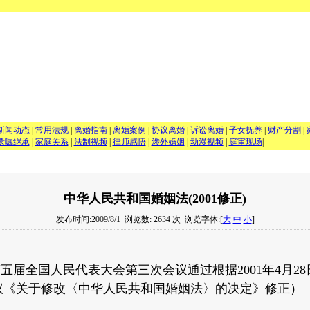
新闻动态
|
常用法规
|
离婚指南
|
离婚案例
|
协议离婚
|
诉讼离婚
|
子女抚养
|
财产分割
|
遗嘱继承
|
家庭关系
|
法制视频
|
律师感悟
|
涉外婚姻
|
动漫视频
|
庭审现场
|
中华人民共和国婚姻法(2001修正)
发布时间:2009/8/1
浏览数: 2634 次
浏览字体:[
大
中
小
]
第五届全国人民代表大会第三次会议通过根据2001年4月2
议《关于修改〈中华人民共和国婚姻法〉的决定》修正）