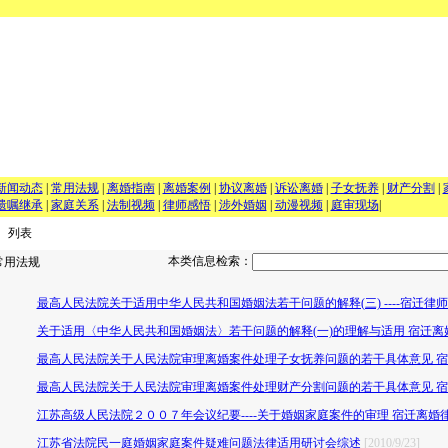
新闻动态
|
常用法规
|
离婚指南
|
离婚案例
|
协议离婚
|
诉讼离婚
|
子女抚养
|
财产分割
|
遗嘱继承
|
家庭关系
|
法制视频
|
律师感悟
|
涉外婚姻
|
动漫视频
|
庭审现场
|
 列表
本类信息检索：
用法规
最高人民法院关于适用中华人民共和国婚姻法若干问题的解释(三) ----宿迁律
关于适用〈中华人民共和国婚姻法〉若干问题的解释(一)的理解与适用 宿迁
最高人民法院关于人民法院审理离婚案件处理子女抚养问题的若干具体意见 
最高人民法院关于人民法院审理离婚案件处理财产分割问题的若干具体意见 
江苏高级人民法院２００７年会议纪要----关于婚姻家庭案件的审理 宿迁离婚
江苏省法院民一庭婚姻家庭案件疑难问题法律适用研讨会综述
[2010/9/23]